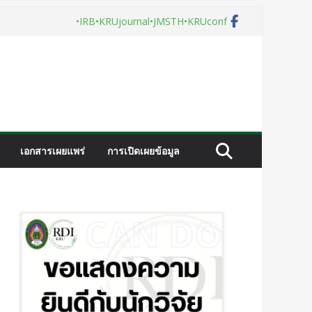
•IRB
•KRUjournal
•JMSTH
•KRUconf
เอกสารเผยแพร่
การเปิดเผยข้อมูล