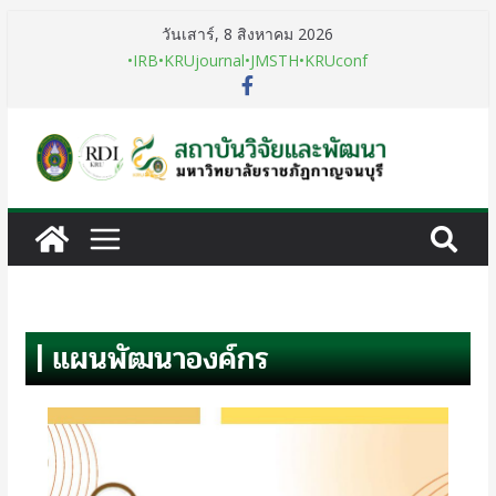
วันเสาร์, 8 สิงหาคม 2026
•IRB
•KRUjournal
•JMSTH
•KRUconf
| แผนพัฒนาองค์กร