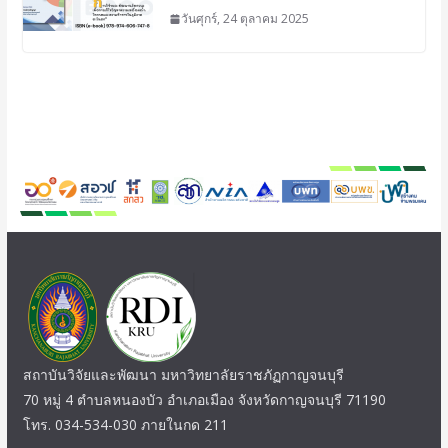
วันศุกร์, 24 ตุลาคม 2025
สถาบันวิจัยและพัฒนา มหาวิทยาลัยราชภัฏกาญจนบุรี
70 หมู่ 4 ตำบลหนองบัว อำเภอเมือง จังหวัดกาญจนบุรี 71190
โทร. 034-534-030 ภายในกด 211