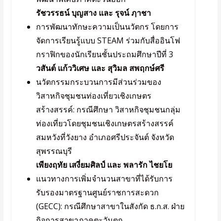
รัชวรรธน์ บุญสาง และ รุจน์ ฦาชา
การพัฒนาทักษะความเป็นนวัตกร โดยการ
จัดการเรียนรู้แบบ STEAM ร่วมกับสื่ออินโฟ
กราฟิกของนักเรียนชั้นประถมศึกษาปีที่ 3
วสันต์ แก้ววิเศษ และ สุวิมล สพฤกษ์ศรี
นวัตกรรมกระบวนการมีส่วนร่วมของ
วิสาหกิจชุมชนท่องเที่ยวเชิงเกษตร
สร้างสรรค์: กรณีศึกษา วิสาหกิจชุมชนกลุ่ม
ท่องเที่ยวโดยชุมชนเชิงเกษตรสร้างสรรค์
สมหวังที่วังยาง อําเภอศรีประจันต์ จังหวัด
สุพรรณบุรี
เพียงฤทัย เสงี่ยมศิลป์ และ พลารัก ไชยโย
แนวทางการเพิ่มจํานวนสาขาที่ได้รับการ
รับรองมาตรฐานศูนย์ราชการสะดวก
(GECC): กรณีศึกษาสาขาในสังกัด ธ.ก.ส. ฝ่าย
กิจการสาขาภาคตะวันตก