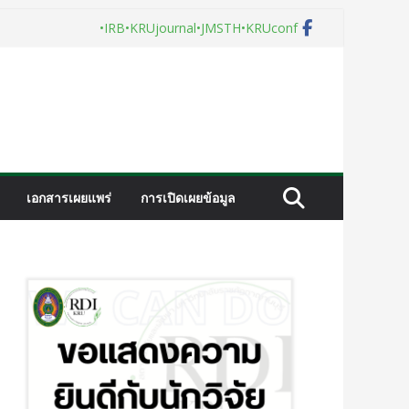
•IRB
•KRUjournal
•JMSTH
•KRUconf
เอกสารเผยแพร่
การเปิดเผยข้อมูล