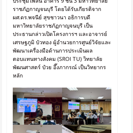
ประชุมไพลิน อาคาร 9 ชั้น 3 มหาวิทยาลัย
ราชภัฏกาญจนบุรี โดยได้รับเกียรติจาก
ผศ.ดร.พจนีย์ สุขชาวนา อธิการบดี
มหาวิทยาลัยราชภัฏกาญจนบุรี เป็น
ประธานกล่าวเปิดโครงการฯ และอาจารย์
เศรษฐภูมิ บัวทอง ผู้อำนวยการศูนย์วิจัยและ
พัฒนาเครื่องมือด้านการประเมินผล
ตอบแทนทางสังคม (SROI TU) วิทยาลัย
พัฒนศาสตร์ ป๋วย อึ๊งภากรณ์ เป็นวิทยากร
หลัก