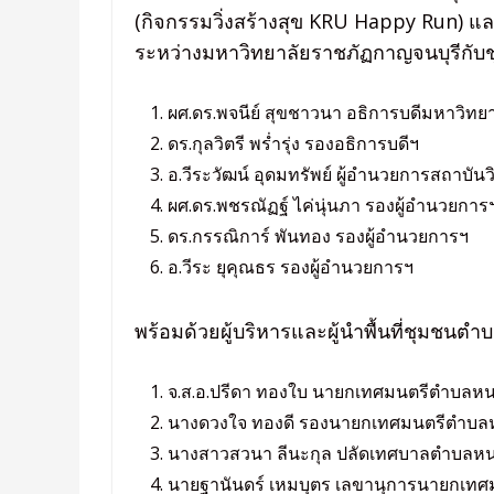
(กิจกรรมวิ่งสร้างสุข KRU Happy Run) 
ระหว่างมหาวิทยาลัยราชภัฏกาญจนบุรีกับ
ผศ.ดร.พจนีย์ สุขชาวนา อธิการบดีมหาวิทย
ดร.กุลวิตรี พร่ำรุ่ง รองอธิการบดีฯ
อ.วีระวัฒน์ อุดมทรัพย์ ผู้อำนวยการสถาบัน
ผศ.ดร.พชรณัฏฐ์ ไค่นุ่นภา รองผู้อำนวยการ
ดร.กรรณิการ์ พันทอง รองผู้อำนวยการฯ
อ.วีระ ยุคุณธร รองผู้อำนวยการฯ
พร้อมด้วยผู้บริหารและผู้นำพื้นที่ชุมชนตำ
จ.ส.อ.ปรีดา ทองใบ นายกเทศมนตรีตำบลหน
นางดวงใจ ทองดี รองนายกเทศมนตรีตำบล
นางสาวสวนา ลีนะกุล ปลัดเทศบาลตำบลหน
นายฐานันดร์ เหมบุตร เลขานุการนายกเท