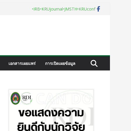
•IRB
•KRUjournal
•JMSTH
•KRUconf
เอกสารเผยแพร่
การเปิดเผยข้อมูล