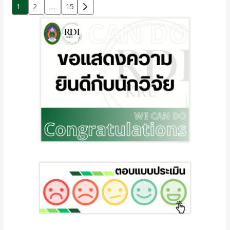
1
2
…
15