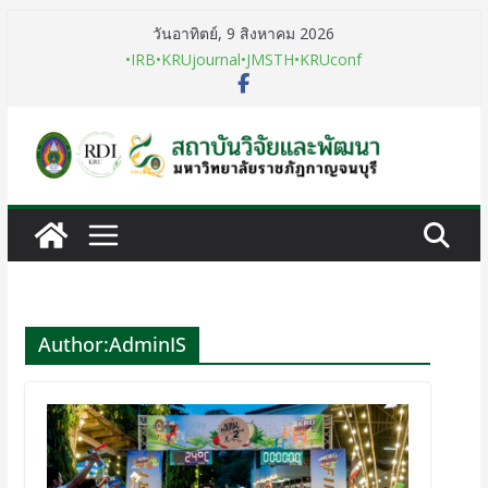
วันอาทิตย์, 9 สิงหาคม 2026
•IRB
•KRUjournal
•JMSTH
•KRUconf
Author:
AdminIS