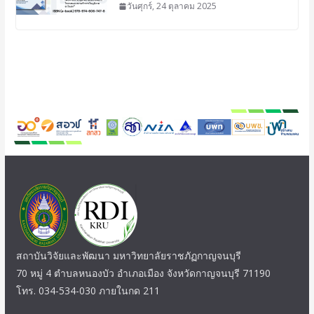
วันศุกร์, 24 ตุลาคม 2025
สถาบันวิจัยและพัฒนา มหาวิทยาลัยราชภัฏกาญจนบุรี
70 หมู่ 4 ตำบลหนองบัว อำเภอเมือง จังหวัดกาญจนบุรี 71190
โทร. 034-534-030 ภายในกด 211