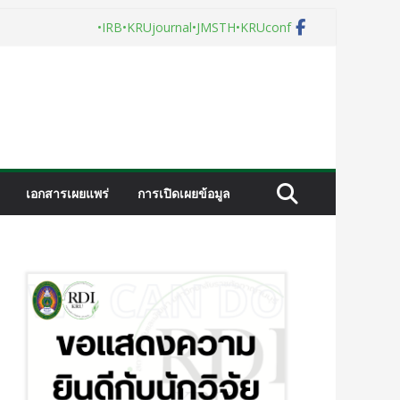
•IRB
•KRUjournal
•JMSTH
•KRUconf
เอกสารเผยแพร่
การเปิดเผยข้อมูล