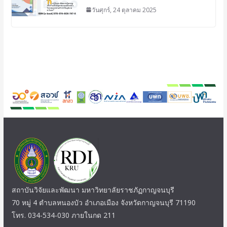
วันศุกร์, 24 ตุลาคม 2025
สถาบันวิจัยและพัฒนา มหาวิทยาลัยราชภัฏกาญจนบุรี
70 หมู่ 4 ตำบลหนองบัว อำเภอเมือง จังหวัดกาญจนบุรี 71190
โทร. 034-534-030 ภายในกด 211