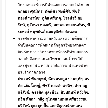
วิทยาศาสตร์การกีฬาและการออกกำลังกาย
กฤตยา ศุภัมิตร, ทัตพิชา พงษ์ศิริ, พัชรี
ทองคำพานิช, ภูดิส ศรีเกตุ, โรจน์รวี ชัย
รัตน์, สุรัตนา ทองศรี, ณธพล ทองธนภัทร, พี
ระพงศ์ หนูพยันต์ และวุฒิชัย อ่อนสด
การศึกษาความคาดหวังและความต้องการ
จำเป็นต่อการพัฒนาหลักสูตรวิทยาศาสตร
บัณฑิต สาขาวิทยาศาสตร์การกีฬาและการ
ออกกำลังกาย คณะวิทยาศาสตร์การกีฬา
และสุขภาพ มหาวิทยาลัยการกีฬาแห่งชาติ
ประจำภาคกลาง
ปวเรศร์ พันธยุทธ์, ฉัตรตระกูล ปานอุทัย, อร
ทัย แย้มโอษฐ์, พัชรี ทองคำพานิช, สำราญ
ศรีสังข์, ครรชิต มุละสีวะ, สิปปนันท์ หวังกิจ,
หริต หัตถา, วสิฐ สุโกศล นฤมล ศรีสุวรรณ,
นรีรัตน์ บุตรบุญปั้น และจัตุภรณ์ พลเสน