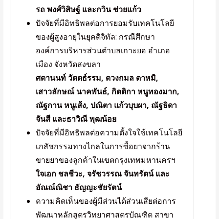
รถ พงศ์วิสิษฐ์ และกวิน ช่วยแก้ว
ปัจจัยที่มีอิทธิพลต่อการยอมรับเทคโนโลยี
ของผู้สูงอายุในยุคดิจิทัล: กรณีศึกษา
องค์การบริหารส่วนตำบลเกาะยอ อำเภอ
เมือง จังหวัดสงขลา
ศดานนท์ วัตตธ์รรม, ดวงกมล ดาหมิ,
เสาวลักษณ์ นาคพันธ์, กิตติกา หนูทองมาก,
ณัฐกาน หนูเส้ง, ปณิตา แก้วบุบผา, ณัฐธิดา
จันสี และธาวิณี พุฒน้อย
ปัจจัยที่มีอิทธิพลต่อความตั้งใจใช้เทคโนโลยี
เภสัชกรรมทางไกลในการซื้อยาจากร้าน
ขายยาของลูกค้าในเขตกรุงเทพมหานครฯ
ใจเอก ชลชีวะ, จรัชวรรณ จันทรัตน์ และ
อัณณ์ณิชา ธัญญะชัยรัตน์
ความคิดเห็นของผู้มีส่วนได้ส่วนเสียต่อการ
พัฒนาหลักสูตรวิทยาศาสตรบัณฑิต สาขา