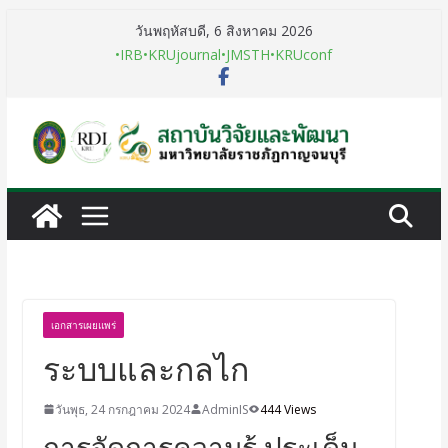
วันพฤหัสบดี, 6 สิงหาคม 2026
•IRB
•KRUjournal
•JMSTH
•KRUconf
เอกสารเผยแพร่
ระบบและกลไก
วันพุธ, 24 กรกฎาคม 2024
AdminIS
444 Views
การจัดการความรู้ ประเด็น