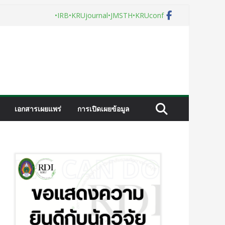
•IRB
•KRUjournal
•JMSTH
•KRUconf
เอกสารเผยแพร่
การเปิดเผยข้อมูล