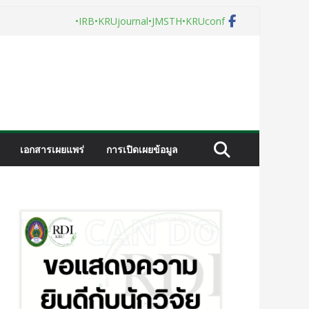
•IRB
•KRUjournal
•JMSTH
•KRUconf
เอกสารเผยแพร่
การเปิดเผยข้อมูล