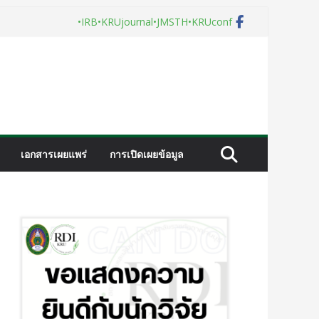
•IRB
•KRUjournal
•JMSTH
•KRUconf
เอกสารเผยแพร่
การเปิดเผยข้อมูล