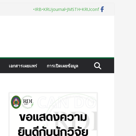
•IRB
•KRUjournal
•JMSTH
•KRUconf
เอกสารเผยแพร่
การเปิดเผยข้อมูล