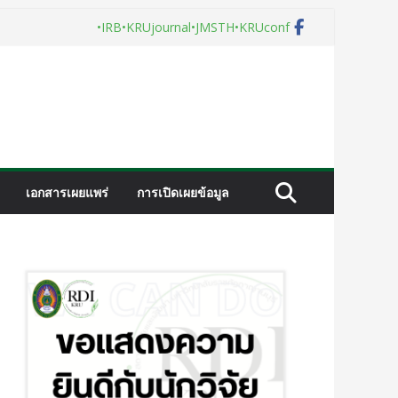
•IRB
•KRUjournal
•JMSTH
•KRUconf
เอกสารเผยแพร่
การเปิดเผยข้อมูล